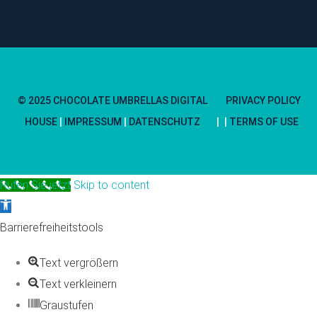
© 2025 CHOCOLATE UMBRELLAS DIGITAL
PRIVACY POLICY
HOUSE
|
IMPRESSUM
|
DATENSCHUTZ
TERMS OF USE
Rufen Sie jetzt
Skip to content
Open
toolbar
Barrierefreiheitstools
Text vergrößern
Text verkleinern
Graustufen