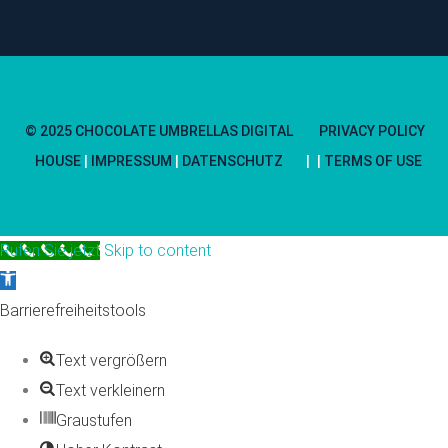
© 2025 CHOCOLATE UMBRELLAS DIGITAL
PRIVACY POLICY
HOUSE
|
IMPRESSUM
|
DATENSCHUTZ
TERMS OF USE
Rufen Sie jetzt
Skip to content
Open
toolbar
Barrierefreiheitstools
Text vergrößern
Text verkleinern
Graustufen