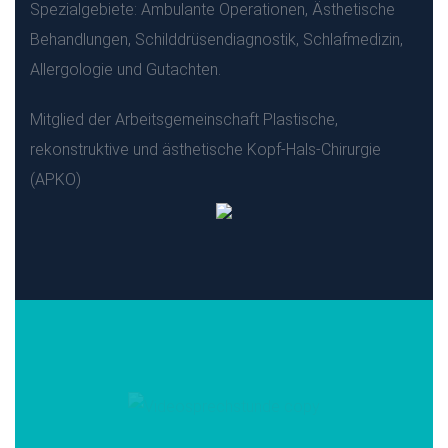
Spezialgebiete: Ambulante Operationen, Ästhetische
Behandlungen, Schilddrüsendiagnostik, Schlafmedizin,
Allergologie und Gutachten.
Mitglied der Arbeitsgemeinschaft Plastische,
rekonstruktive und ästhetische Kopf-Hals-Chirurgie
(APKO)