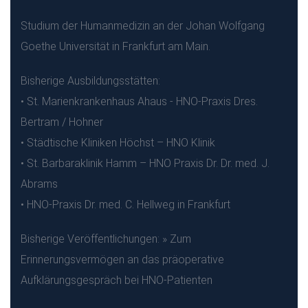
Studium der Humanmedizin an der Johan Wolfgang
Goethe Universität in Frankfurt am Main.
Bisherige Ausbildungsstätten:
• St. Marienkrankenhaus Ahaus - HNO-Praxis Dres.
Bertram / Hohner
• Städtische Kliniken Höchst – HNO Klinik
• St. Barbaraklinik Hamm – HNO Praxis Dr. Dr. med. J.
Abrams
• HNO-Praxis Dr. med. C. Hellweg in Frankfurt
Bisherige Veröffentlichungen: » Zum
Erinnerungsvermögen an das präoperative
Aufklärungsgespräch bei HNO-Patienten