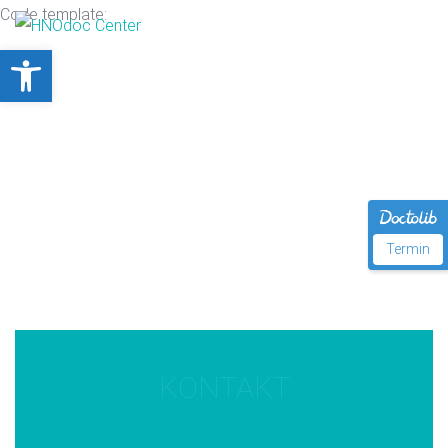
Code template:
Open toolbar
Termin
KONTAKT